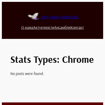
Скочи
на
садржај
КУД СОКО МИНХЕН
О нама
Актуелности
Ансамбли
Контакт
Stats Types:
Chrome
No posts were found.