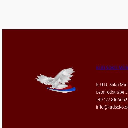
KUD SOKO MÜ
K.U.D. Soko Mün
Leonrodstraße 
+49 172 8165632
info@kudsoko.d