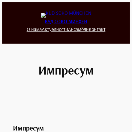
Скочи
на
садржај
КУД СОКО МИНХЕН
О нама
Актуелности
Ансамбли
Контакт
Импресум
Импресум