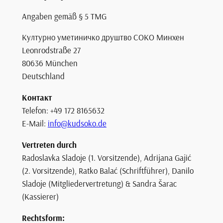
Angaben gemäß § 5 TMG
Културно уметиничко друштво СОКО Минхен
Leonrodstraße 27
80636 München
Deutschland
Контакт
Telefon: +49 172 8165632
E-Mail:
info@kudsoko.de
Vertreten durch
Radoslavka Sladoje (1. Vorsitzende), Adrijana Gajić
(2. Vorsitzende), Ratko Balać (Schriftführer), Danilo
Sladoje (Mitgliedervertretung) & Sandra Šarac
(Kassierer)
Rechtsform: